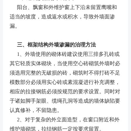
阳台、飘窗和外维护窗上下沿未留置鹰嘴和
适当的坡度，造成返水或积水，导致外墙面渗
漏。
三、框架结构外墙渗漏的治理方法
1、外墙使用的砌体砖建议使用三排多孔砖或
其它轻质实体砌块，当使用空心砖砌筑外墙时必
须选用完整的无破损的砖，砌筑时不得打砖不足
模数部分必须用实心砖或素混凝进行补充调整，
相应的拉接钢筋必须按规范的要求设置。同时对
于诸如脚手架眼、缆绳孔洞等造成的墙体缺陷要
认真修补，不留隐患。
2、对于复杂的外立面造型，在窗口附近和外
维护墙砌筑，拉结钢筋一定按要求留置。