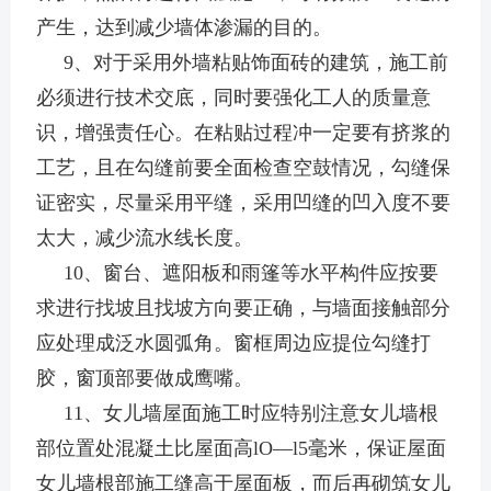
产生，达到减少墙体渗漏的目的。
9、对于采用外墙粘贴饰面砖的建筑，施工前
必须进行技术交底，同时要强化工人的质量意
识，增强责任心。在粘贴过程冲一定要有挤浆的
工艺，且在勾缝前要全面检查空鼓情况，勾缝保
证密实，尽量采用平缝，采用凹缝的凹入度不要
太大，减少流水线长度。
10、窗台、遮阳板和雨篷等水平构件应按要
求进行找坡且找坡方向要正确，与墙面接触部分
应处理成泛水圆弧角。窗框周边应提位勾缝打
胶，窗顶部要做成鹰嘴。
11、女儿墙屋面施工时应特别注意女儿墙根
部位置处混凝土比屋面高lO—l5毫米，保证屋面
女儿墙根部施工缝高于屋面板，而后再砌筑女儿