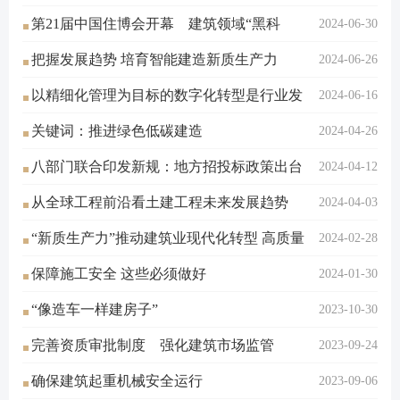
第21届中国住博会开幕 建筑领域“黑科
叠合剪力墙结构
2024-06-30
把握发展趋势 培育智能建造新质生产力
技”如何助力“好房子”建设
2024-06-26
以精细化管理为目标的数字化转型是行业发
2024-06-16
关键词：推进绿色低碳建造
展的新模式
2024-04-26
八部门联合印发新规：地方招投标政策出台
2024-04-12
从全球工程前沿看土建工程未来发展趋势
前须经公平竞争审查！5月1日起施行
2024-04-03
“新质生产力”推动建筑业现代化转型 高质量
2024-02-28
保障施工安全 这些必须做好
发展
2024-01-30
“像造车一样建房子”
2023-10-30
完善资质审批制度 强化建筑市场监管
2023-09-24
确保建筑起重机械安全运行
2023-09-06